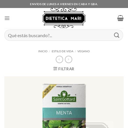
Saltar
ENVÍOS DE LUNES A VIERNES EN CABA Y GBA.
al
contenido
Buscar
por:
INICIO
/
ESTILO DE VIDA
/
VEGANO
FILTRAR