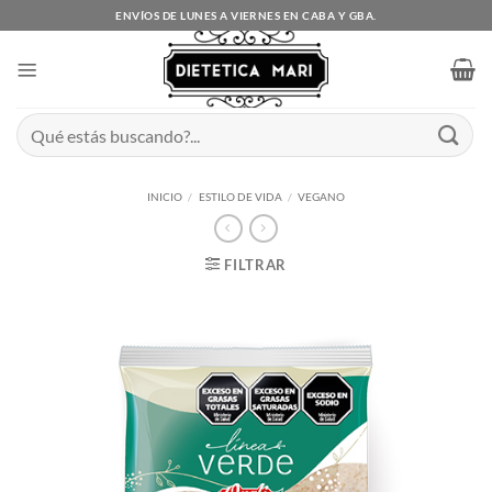
Saltar
ENVÍOS DE LUNES A VIERNES EN CABA Y GBA.
al
contenido
Buscar
por:
INICIO
/
ESTILO DE VIDA
/
VEGANO
FILTRAR