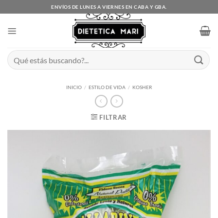
Saltar
ENVÍOS DE LUNES A VIERNES EN CABA Y GBA.
al
contenido
Buscar
por:
INICIO
/
ESTILO DE VIDA
/
KOSHER
FILTRAR