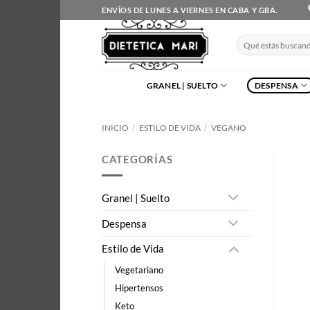
Saltar
ENVÍOS DE LUNES A VIERNES EN CABA Y GBA.
al
contenido
Buscar
por:
GRANEL | SUELTO
DESPENSA
INICIO
/
ESTILO DE VIDA
/
VEGANO
CATEGORÍAS
Granel | Suelto
Despensa
Estilo de Vida
Vegetariano
Hipertensos
Keto