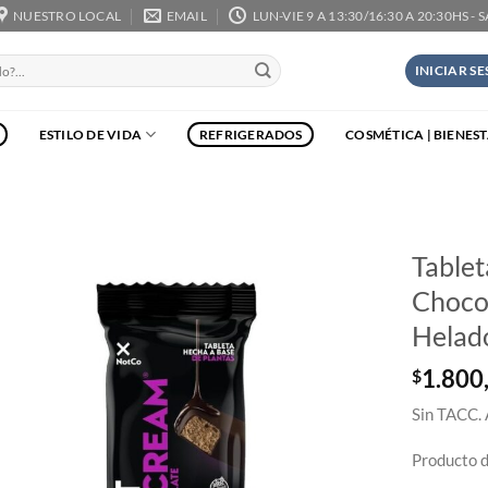
NUESTRO LOCAL
EMAIL
LUN-VIE 9 A 13:30/16:30 A 20:30HS - 
INICIAR S
ESTILO DE VIDA
REFRIGERADOS
COSMÉTICA | BIENES
Table
Choco
Helad
1.800
$
Sin TACC. 
Producto d