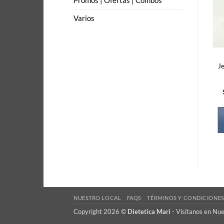
Promos | Ofertas | Combos
Varios
J
NUESTRO LOCAL
FAQS
TÉRMINOS Y CONDICIONE
Copyright 2026 ©
Dietetica Mari
-
Visitanos en Nu