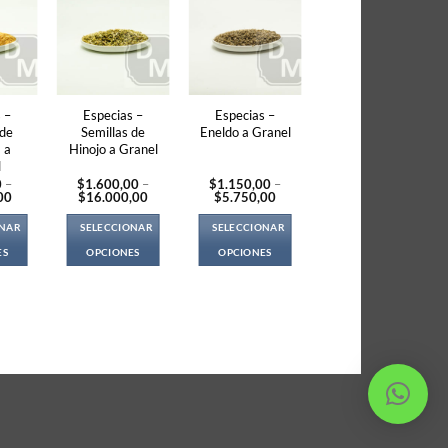
 –
Especias –
Especias –
 de
Semillas de
Eneldo a Granel
 a
Hinojo a Granel
l
0
–
$
1.600,00
–
$
1.150,00
–
Price
Price
Price
00
$
16.000,00
$
5.750,00
range:
range:
range:
$550,00
$1.600,00
$1.150,00
ONAR
SELECCIONAR
SELECCIONAR
through
through
through
$2.750,00
$16.000,00
$5.750,00
ES
OPCIONES
OPCIONES
s
This
This
duct
product
product
s
has
has
tiple
multiple
multiple
iants.
variants.
variants.
e
The
The
ions
options
options
y
may
may
be
be