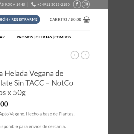
SÁB 9:30 A 14HS
+54911 3013-2180
CARRITO /
$
0,00
ESIÓN / REGISTRARME
TAR
PROMOS | OFERTAS | COMBOS
ta Helada Vegana de
late Sin TACC – NotCo
os x 50g
,00
Apto Vegano. Hecho a base de Plantas.
isponible para envios de cercanía.