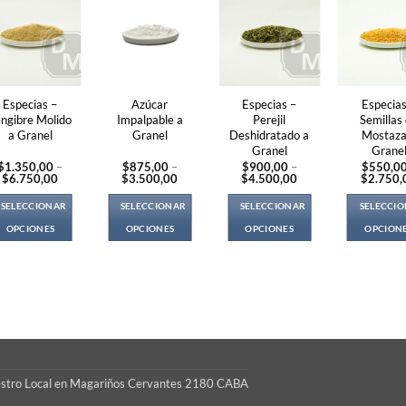
Especias –
Azúcar
Especias –
Especias
engibre Molido
Impalpable a
Perejil
Semillas
a Granel
Granel
Deshidratado a
Mostaza
Granel
Grane
$
1.350,00
–
$
875,00
–
$
900,00
–
$
550,0
Price
Price
Price
$
6.750,00
$
3.500,00
$
4.500,00
$
2.750,
range:
range:
range:
$1.350,00
$875,00
$900,00
SELECCIONAR
SELECCIONAR
SELECCIONAR
SELECCI
through
through
through
$6.750,00
$3.500,00
$4.500,00
OPCIONES
OPCIONES
OPCIONES
OPCION
This
This
This
Thi
product
product
product
pro
has
has
has
ha
multiple
multiple
multiple
mul
variants.
variants.
variants.
var
The
The
The
Th
options
options
options
opt
S
may
may
may
ma
estro Local en Magariños Cervantes 2180 CABA
be
be
be
be