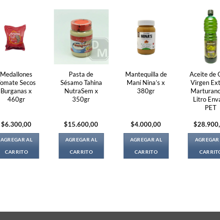
Medallones
Pasta de
Mantequilla de
Aceite de 
Tomate Secos
Sésamo Tahina
Maní Nina’s x
Virgen Ext
Burganas x
NutraSem x
380gr
Marturano
460gr
350gr
Litro Env
PET
$
6.300,00
$
15.600,00
$
4.000,00
$
28.900
AGREGAR AL
AGREGAR AL
AGREGAR AL
AGREGAR
CARRITO
CARRITO
CARRITO
CARRIT