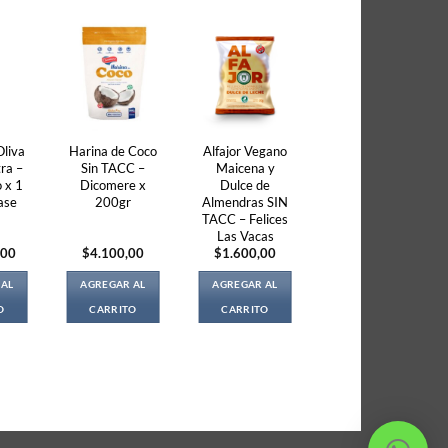
Oliva
Harina de Coco
Alfajor Vegano
ra –
Sin TACC –
Maicena y
 x 1
Dicomere x
Dulce de
ase
200gr
Almendras SIN
TACC – Felices
Las Vacas
,00
$
4.100,00
$
1.600,00
 AL
AGREGAR AL
AGREGAR AL
O
CARRITO
CARRITO