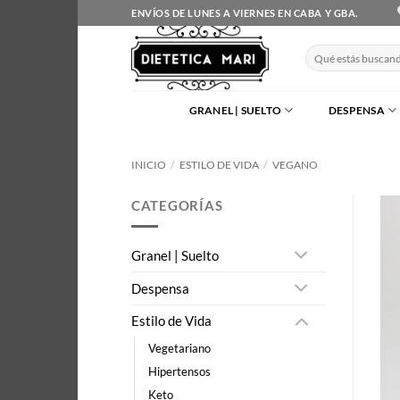
Saltar
ENVÍOS DE LUNES A VIERNES EN CABA Y GBA.
al
contenido
Buscar
por:
GRANEL | SUELTO
DESPENSA
INICIO
/
ESTILO DE VIDA
/
VEGANO
CATEGORÍAS
Granel | Suelto
Despensa
Estilo de Vida
Vegetariano
Hipertensos
Keto