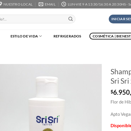
NUESTRO LOCAL
EMAIL
LUN-VIE 9 A 13:30/16:30 A 20:30HS - 
INICIAR S
ESTILO DE VIDA
REFRIGERADOS
COSMÉTICA | BIENES
Shamp
Sri Sr
6.950
$
Flor de Hi
Apto Vega
Disponibl