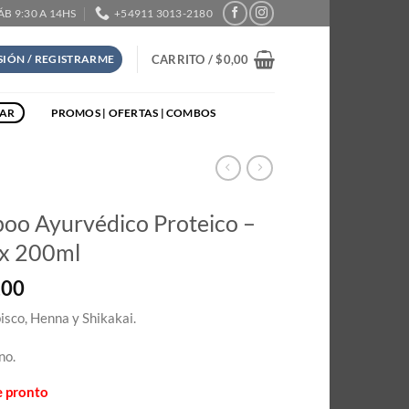
SÁB 9:30 A 14HS
+54911 3013-2180
CARRITO /
$
0,00
ESIÓN / REGISTRARME
TAR
PROMOS | OFERTAS | COMBOS
oo Ayurvédico Proteico –
i x 200ml
,00
bisco, Henna y Shikakai.
no.
e pronto