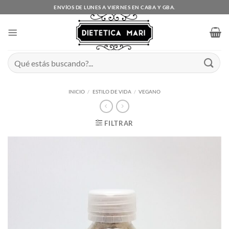
Saltar
ENVÍOS DE LUNES A VIERNES EN CABA Y GBA.
al
contenido
Buscar
por:
INICIO
/
ESTILO DE VIDA
/
VEGANO
FILTRAR