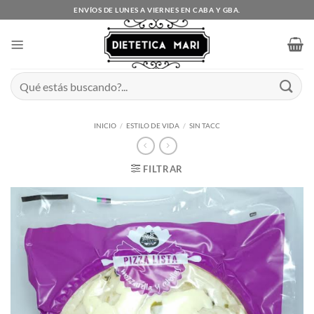
Saltar
ENVÍOS DE LUNES A VIERNES EN CABA Y GBA.
al
contenido
Buscar
por:
INICIO
/
ESTILO DE VIDA
/
SIN TACC
FILTRAR