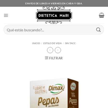
Saltar
ENVÍOS DE LUNES A VIERNES EN CABA Y GBA.
al
contenido
Buscar
por:
INICIO
/
ESTILO DE VIDA
/
SIN TACC
FILTRAR