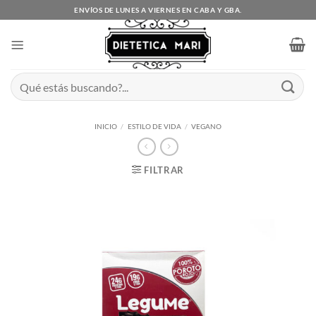
Saltar
ENVÍOS DE LUNES A VIERNES EN CABA Y GBA.
al
contenido
Buscar
por:
INICIO
/
ESTILO DE VIDA
/
VEGANO
FILTRAR