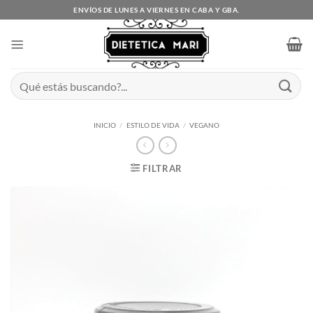
Saltar
ENVÍOS DE LUNES A VIERNES EN CABA Y GBA.
al
contenido
Buscar
por:
INICIO
/
ESTILO DE VIDA
/
VEGANO
FILTRAR