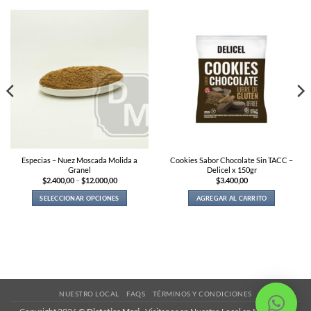
Especias – Nuez Moscada Molida a
Cookies Sabor Chocolate Sin TACC –
Granel
Delicel x 150gr
Price
$
2.400,00
–
$
12.000,00
$
3.400,00
range:
$2.400,00
SELECCIONAR OPCIONES
AGREGAR AL CARRITO
through
$12.000,00
This
product
has
multiple
variants.
The
options
may
NUESTRO LOCAL
FAQS
TÉRMINOS Y CONDICIONES
be