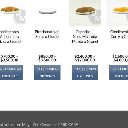
ondimentos –
Bicarbonato de
Especias –
Condiment
Adobo para
Sodio a Granel
Nuez Moscada
Curry a Gr
izza a Granel
Molida a Granel
$
700,00
–
$
850,00
–
$
2.400,00
–
$
1.600,
Price
Price
Price
$
3.500,00
$
8.500,00
$
12.000,00
$
4.000,
range:
range:
range:
$700,00
$850,00
$2.400,00
SELECCIONAR
SELECCIONAR
SELECCIONAR
SELECCI
through
through
through
$3.500,00
$8.500,00
$12.000,00
OPCIONES
OPCIONES
OPCIONES
OPCION
This
This
This
Thi
product
product
product
pro
has
has
has
ha
multiple
multiple
multiple
mul
variants.
variants.
variants.
var
The
The
The
Th
options
options
options
opt
S
may
may
may
ma
estro Local en Magariños Cervantes 2180 CABA