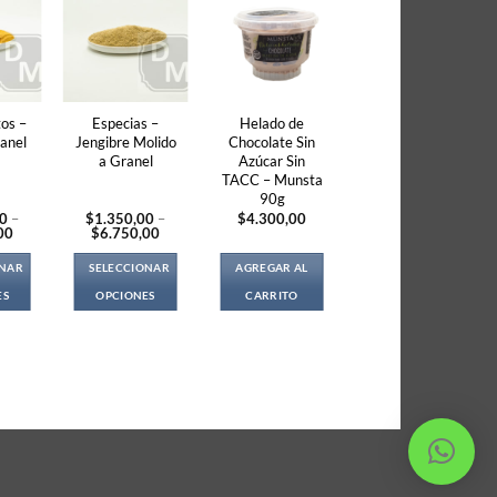
os –
Especias –
Helado de
anel
Jengibre Molido
Chocolate Sin
a Granel
Azúcar Sin
TACC – Munsta
90g
00
–
$
1.350,00
–
$
4.300,00
Price
Price
00
$
6.750,00
range:
range:
$1.600,00
$1.350,00
ONAR
SELECCIONAR
AGREGAR AL
through
through
$4.000,00
$6.750,00
ES
OPCIONES
CARRITO
s
This
duct
product
s
has
tiple
multiple
iants.
variants.
e
The
ions
options
y
may