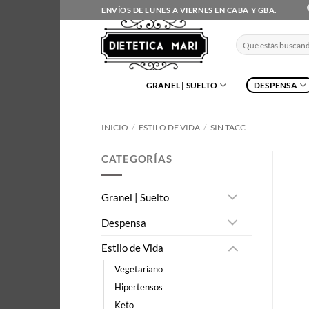
Saltar
ENVÍOS DE LUNES A VIERNES EN CABA Y GBA.
al
contenido
Buscar
por:
GRANEL | SUELTO
DESPENSA
INICIO
/
ESTILO DE VIDA
/
SIN TACC
CATEGORÍAS
Granel | Suelto
Despensa
Estilo de Vida
Vegetariano
Hipertensos
Keto