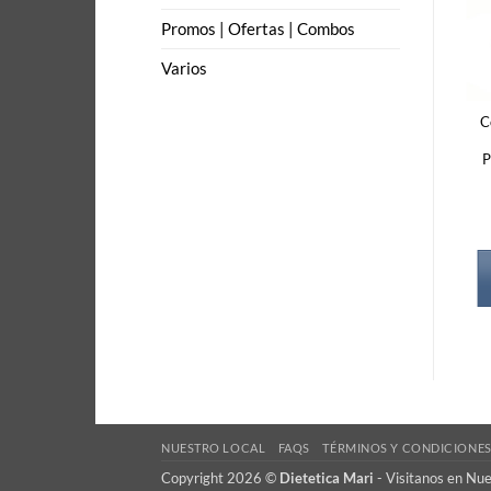
Promos | Ofertas | Combos
Varios
C
P
NUESTRO LOCAL
FAQS
TÉRMINOS Y CONDICIONE
Copyright 2026 ©
Dietetica Mari
-
Visitanos en Nu