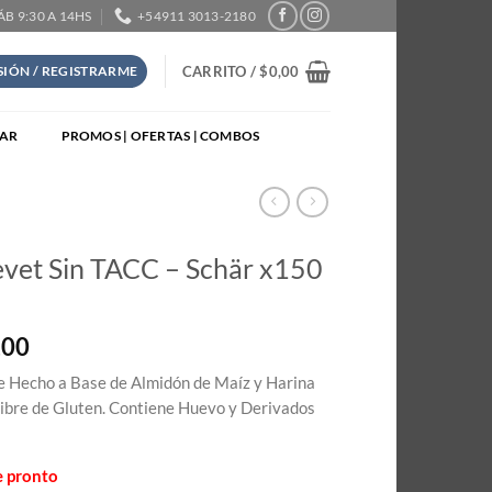
SÁB 9:30 A 14HS
+54911 3013-2180
CARRITO /
$
0,00
ESIÓN / REGISTRARME
TAR
PROMOS | OFERTAS | COMBOS
evet Sin TACC – Schär x150
,00
e Hecho a Base de Almidón de Maíz y Harina
Libre de Gluten. Contiene Huevo y Derivados
e pronto