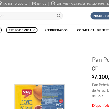
NUESTRO LOCAL
EMAIL
LUN-VIE 9 A 13:30/16:30 A 20:30HS - 
INICIAR S
ESTILO DE VIDA
REFRIGERADOS
COSMÉTICA | BIENES
Pan P
gr
7.100
$
Pan Pebet
de Arroz. 
de Soja
Disponibl