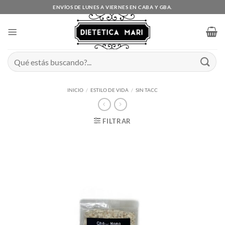
Saltar
ENVÍOS DE LUNES A VIERNES EN CABA Y GBA.
al
contenido
Buscar
por:
INICIO
/
ESTILO DE VIDA
/
SIN TACC
FILTRAR