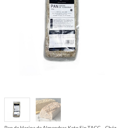
Pan de Harina de Almendras Keto Sin TACC – Chéz