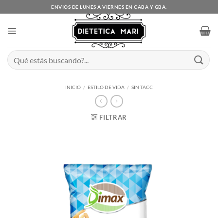
Saltar
ENVÍOS DE LUNES A VIERNES EN CABA Y GBA.
al
contenido
Buscar
por:
INICIO
/
ESTILO DE VIDA
/
SIN TACC
FILTRAR