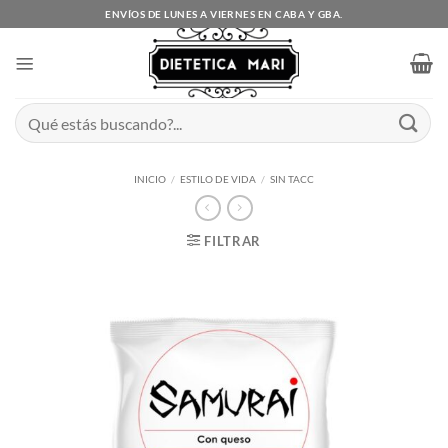
Saltar
ENVÍOS DE LUNES A VIERNES EN CABA Y GBA.
al
contenido
Buscar
por:
INICIO
/
ESTILO DE VIDA
/
SIN TACC
FILTRAR