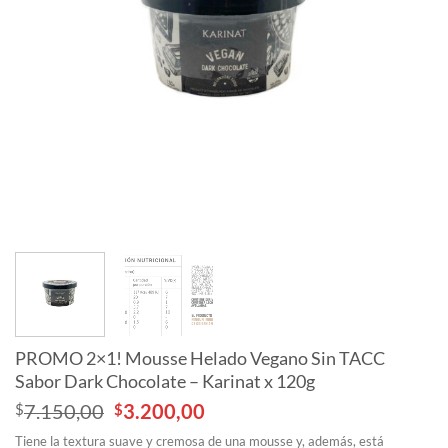
PROMO 2×1! Mousse Helado Vegano Sin TACC
Sabor Dark Chocolate – Karinat x 120g
Original
Current
$
7.150,00
$
3.200,00
price
price
Tiene la textura suave y cremosa de una mousse y, además, está