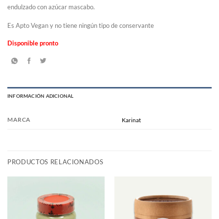
was:
is:
endulzado con azúcar mascabo.
$7.150,00.
$3.200,00.
Es Apto Vegan y no tiene ningún tipo de conservante
Disponible pronto
INFORMACIÓN ADICIONAL
MARCA
Karinat
PRODUCTOS RELACIONADOS