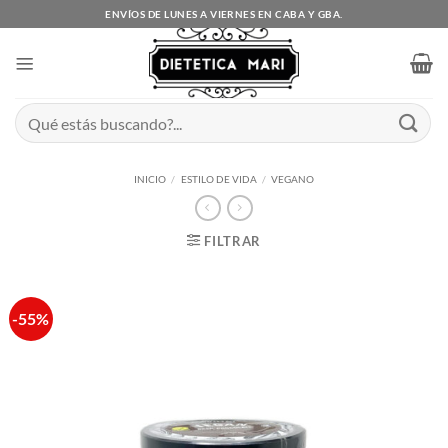
Saltar
ENVÍOS DE LUNES A VIERNES EN CABA Y GBA.
al
contenido
Buscar
por:
INICIO
/
ESTILO DE VIDA
/
VEGANO
FILTRAR
-55%