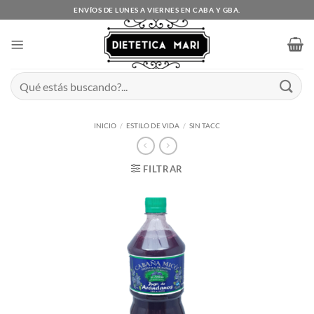
Saltar
ENVÍOS DE LUNES A VIERNES EN CABA Y GBA.
al
contenido
Buscar
por:
INICIO
/
ESTILO DE VIDA
/
SIN TACC
FILTRAR