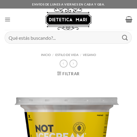
Saltar
ENVÍOS DE LUNES A VIERNES EN CABA Y GBA.
al
contenido
Buscar
por:
INICIO
/
ESTILO DE VIDA
/
VEGANO
FILTRAR