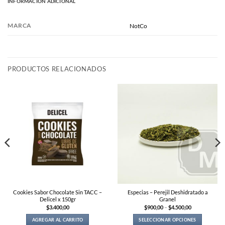
INFORMACIÓN ADICIONAL
MARCA
NotCo
PRODUCTOS RELACIONADOS
Cookies Sabor Chocolate Sin TACC –
Especias – Perejil Deshidratado a
Delicel x 150gr
Granel
Price
$
3.400,00
$
900,00
–
$
4.500,00
range:
$900,00
AGREGAR AL CARRITO
SELECCIONAR OPCIONES
through