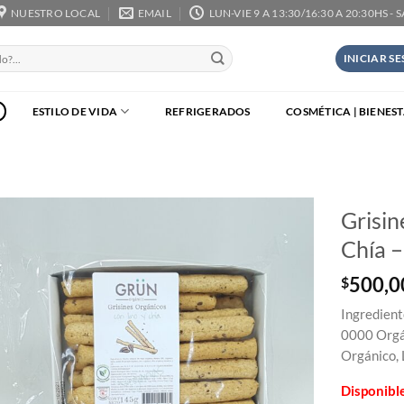
NUESTRO LOCAL
EMAIL
LUN-VIE 9 A 13:30/16:30 A 20:30HS - 
INICIAR S
ESTILO DE VIDA
REFRIGERADOS
COSMÉTICA | BIENES
Grisin
Chía 
500,0
$
Ingredient
0000 Orgán
Orgánico, 
Disponibl