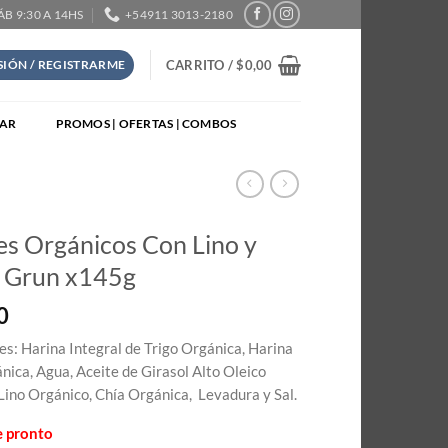
SÁB 9:30 A 14HS
+54911 3013-2180
CARRITO /
$
0,00
ESIÓN / REGISTRARME
TAR
PROMOS | OFERTAS | COMBOS
es Orgánicos Con Lino y
– Grun x145g
0
es: Harina Integral de Trigo Orgánica, Harina
ica, Agua, Aceite de Girasol Alto Oleico
Lino Orgánico, Chía Orgánica, Levadura y Sal.
e pronto