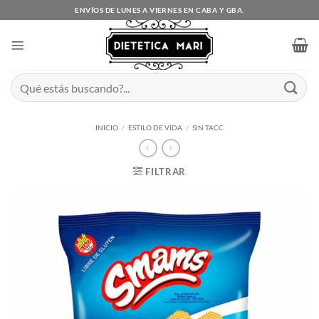
Saltar
ENVÍOS DE LUNES A VIERNES EN CABA Y GBA.
al
contenido
Buscar
por:
INICIO
/
ESTILO DE VIDA
/
SIN TACC
FILTRAR