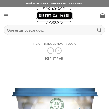
Saltar
ENVÍOS DE LUNES A VIERNES EN CABA Y GBA.
al
contenido
Buscar
por:
INICIO
/
ESTILO DE VIDA
/
VEGANO
FILTRAR