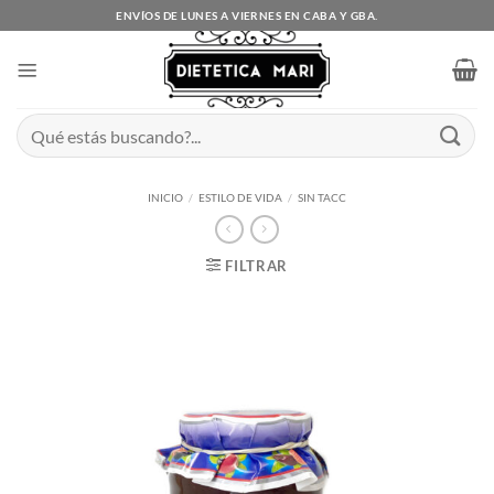
Saltar
ENVÍOS DE LUNES A VIERNES EN CABA Y GBA.
al
contenido
Buscar
por:
INICIO
/
ESTILO DE VIDA
/
SIN TACC
FILTRAR