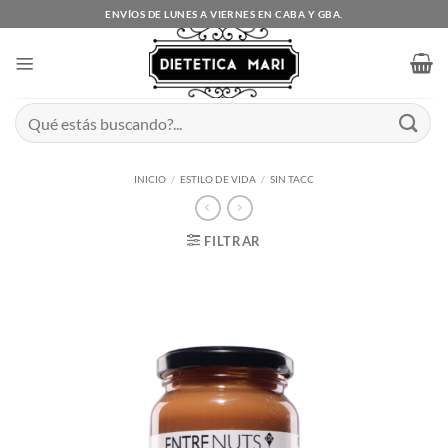
Saltar
ENVÍOS DE LUNES A VIERNES EN CABA Y GBA.
al
contenido
Buscar
por:
INICIO
/
ESTILO DE VIDA
/
SIN TACC
FILTRAR