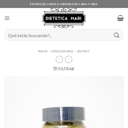
Saltar
ENVÍOS DE LUNES A VIERNES EN CABA Y GBA.
al
contenido
Buscar
por:
INICIO
/
ESTILO DE VIDA
/
SIN TACC
FILTRAR