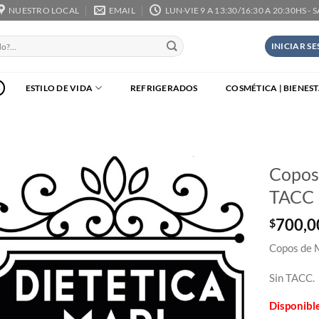
NUESTRO LOCAL
EMAIL
LUN-VIE 9 A 13:30/16:30 A 20:30HS - 
INICIAR S
ESTILO DE VIDA
REFRIGERADOS
COSMÉTICA | BIENES
Copos 
TACC 
700,0
$
Copos de M
Sin TACC.
Disponibl