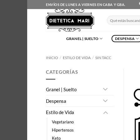
Saltar
ENVÍOS DE LUNES A VIERNES EN CABA Y GBA.
al
contenido
Buscar
por:
GRANEL | SUELTO
DESPENSA
INICIO
/
ESTILO DE VIDA
/
SIN TACC
CATEGORÍAS
Granel | Suelto
Despensa
Estilo de Vida
Vegetariano
Hipertensos
Keto