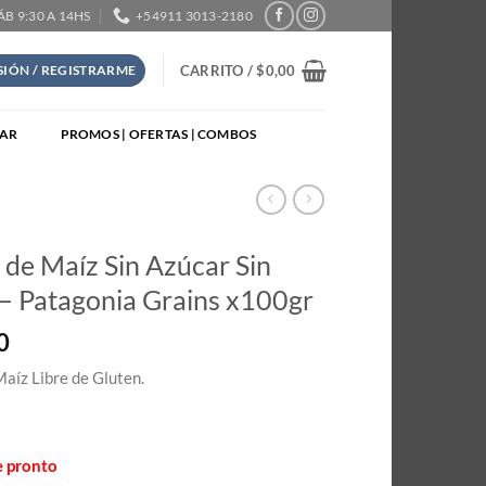
SÁB 9:30 A 14HS
+54911 3013-2180
CARRITO /
$
0,00
ESIÓN / REGISTRARME
TAR
PROMOS | OFERTAS | COMBOS
de Maíz Sin Azúcar Sin
– Patagonia Grains x100gr
0
aíz Libre de Gluten.
e pronto