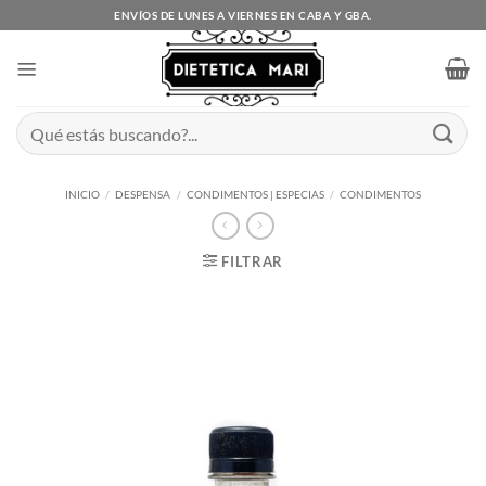
Saltar
ENVÍOS DE LUNES A VIERNES EN CABA Y GBA.
al
contenido
Buscar
por:
INICIO
/
DESPENSA
/
CONDIMENTOS | ESPECIAS
/
CONDIMENTOS
FILTRAR