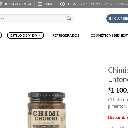
NUESTRO LOCAL
EMAIL
LUN-VIE 9 A 13:30/16:30 A 20:30HS - 
INICIAR S
ESTILO DE VIDA
REFRIGERADOS
COSMÉTICA | BIENES
Chimic
Enton
1.100
$
Chimichurri
pimentón. 
Disponibl