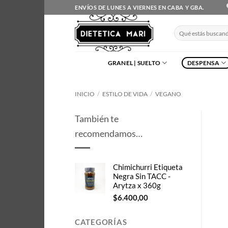
Saltar
ENVÍOS DE LUNES A VIERNES EN CABA Y GBA.
al
contenido
Buscar
por:
GRANEL | SUELTO
DESPENSA
INICIO
/
ESTILO DE VIDA
/
VEGANO
También te
recomendamos…
Chimichurri Etiqueta
Negra Sin TACC -
Arytza x 360g
$
6.400,00
CATEGORÍAS