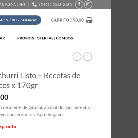
SÁB 9:30 A 14HS
+54911 3013-2180
CARRITO /
$
0,00
ESIÓN / REGISTRARME
TAR
PROMOS | OFERTAS | COMBOS
hurri Listo – Recetas de
ces x 170gr
,00
 de aceite de girasol, ají molido, ajo, perejil, y
Sin Conservantes. Apto Vegano.
e pronto