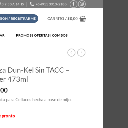
SÁB 9:30 A 14HS
+54911 3013-2180
CARRITO /
$
0,00
ESIÓN / REGISTRARME
TAR
PROMOS | OFERTAS | COMBOS
za Dun-Kel Sin TACC –
er 473ml
,00
ta para Celíacos hecha a base de mijo.
e pronto