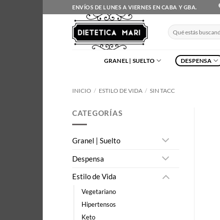
Saltar
ENVÍOS DE LUNES A VIERNES EN CABA Y GBA.
al
contenido
Buscar
por:
GRANEL | SUELTO
DESPENSA
INICIO
/
ESTILO DE VIDA
/
SIN TACC
CATEGORÍAS
Granel | Suelto
Despensa
Estilo de Vida
Vegetariano
Hipertensos
Keto