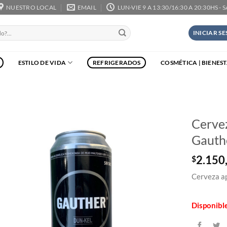
NUESTRO LOCAL
EMAIL
LUN-VIE 9 A 13:30/16:30 A 20:30HS - 
INICIAR S
ESTILO DE VIDA
REFRIGERADOS
COSMÉTICA | BIENES
Cerve
Gauth
2.150
$
Cerveza ap
Disponibl