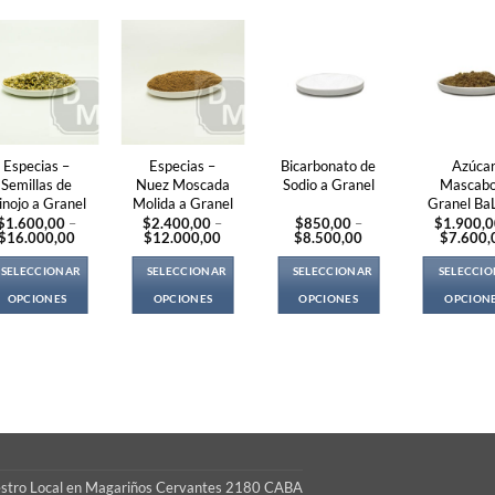
Especias –
Especias –
Bicarbonato de
Azúca
Semillas de
Nuez Moscada
Sodio a Granel
Mascabo
inojo a Granel
Molida a Granel
Granel Ba
$
1.600,00
–
$
2.400,00
–
$
850,00
–
$
1.900,
Price
Price
Price
$
16.000,00
$
12.000,00
$
8.500,00
$
7.600,
range:
range:
range:
$1.600,00
$2.400,00
$850,00
SELECCIONAR
SELECCIONAR
SELECCIONAR
SELECCI
through
through
through
$16.000,00
$12.000,00
$8.500,00
OPCIONES
OPCIONES
OPCIONES
OPCION
This
This
This
Thi
product
product
product
pro
has
has
has
ha
multiple
multiple
multiple
mul
variants.
variants.
variants.
var
The
The
The
Th
options
options
options
opt
S
may
may
may
ma
estro Local en Magariños Cervantes 2180 CABA