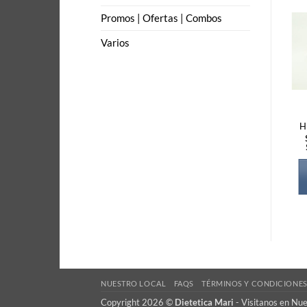
Promos | Ofertas | Combos
Varios
H
NUESTRO LOCAL
FAQS
TÉRMINOS Y CONDICIONE
Copyright 2026 ©
Dietetica Mari
-
Visitanos en Nu