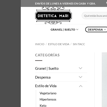
Saltar
ENVÍOS DE LUNES A VIERNES EN CABA Y GBA.
al
contenido
Buscar
por:
GRANEL | SUELTO
DESPENSA
INICIO
/
ESTILO DE VIDA
/
SIN TACC
CATEGORÍAS
Granel | Suelto
Despensa
Estilo de Vida
Vegetariano
Hipertensos
Keto