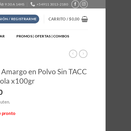
SÁB 9:30 A 14HS
+54911 3013-2180
CARRITO /
$
0,00
ESIÓN / REGISTRARME
TAR
PROMOS | OFERTAS | COMBOS
 Amargo en Polvo Sin TACC
gola x100gr
0
luten.
e pronto