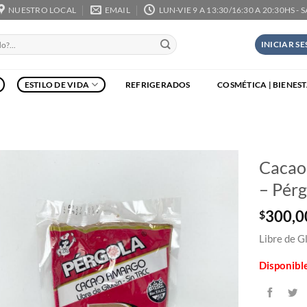
NUESTRO LOCAL
EMAIL
LUN-VIE 9 A 13:30/16:30 A 20:30HS - 
INICIAR S
ESTILO DE VIDA
REFRIGERADOS
COSMÉTICA | BIENES
Cacao
– Pér
300,0
$
Libre de G
Disponibl