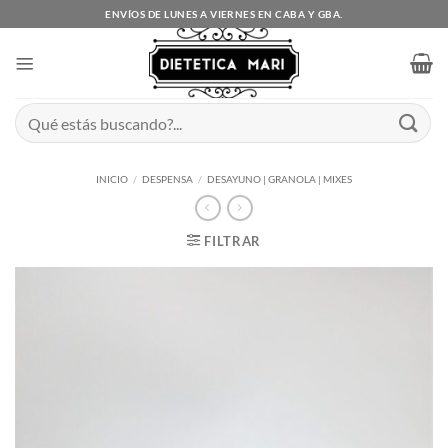
Saltar
ENVÍOS DE LUNES A VIERNES EN CABA Y GBA.
al
contenido
Buscar
por:
INICIO
/
DESPENSA
/
DESAYUNO | GRANOLA | MIXES
FILTRAR