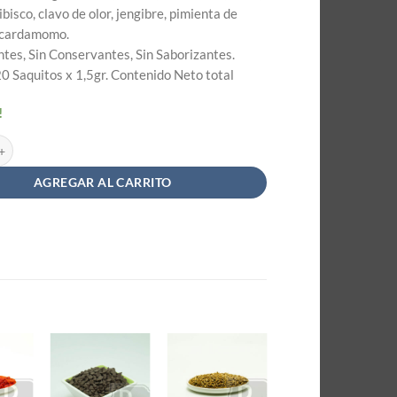
ibisco, clavo de olor, jengibre, pimienta de
 cardamomo.
ntes, Sin Conservantes, Sin Saborizantes.
0 Saquitos x 1,5gr. Contenido Neto total
!
Zen - Tés Saint Gottard Bienestar cantidad
AGREGAR AL CARRITO