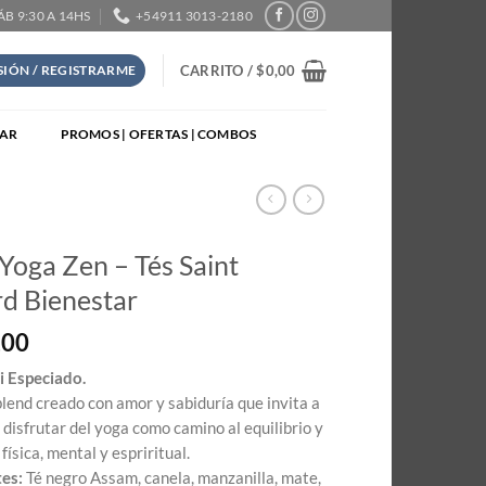
SÁB 9:30 A 14HS
+54911 3013-2180
CARRITO /
$
0,00
ESIÓN / REGISTRARME
TAR
PROMOS | OFERTAS | COMBOS
Yoga Zen – Tés Saint
d Bienestar
,00
i Especiado.
blend creado con amor y sabiduría que invita a
y disfrutar del yoga como camino al equilibrio y
física, mental y espriritual.
tes:
Té negro Assam, canela, manzanilla, mate,