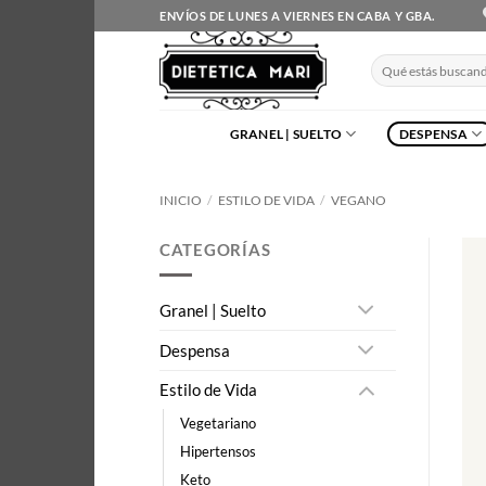
Saltar
ENVÍOS DE LUNES A VIERNES EN CABA Y GBA.
al
contenido
Buscar
por:
GRANEL | SUELTO
DESPENSA
INICIO
/
ESTILO DE VIDA
/
VEGANO
CATEGORÍAS
Granel | Suelto
Despensa
Estilo de Vida
Vegetariano
Hipertensos
Keto