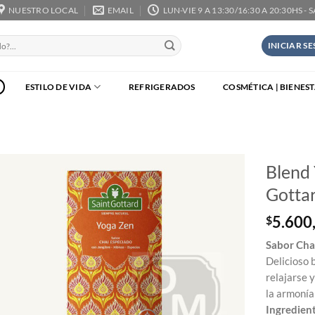
NUESTRO LOCAL
EMAIL
LUN-VIE 9 A 13:30/16:30 A 20:30HS - 
INICIAR S
ESTILO DE VIDA
REFRIGERADOS
COSMÉTICA | BIENES
Blend 
Gottar
5.600
$
Sabor Cha
Delicioso 
relajarse 
la armonía 
Ingredien