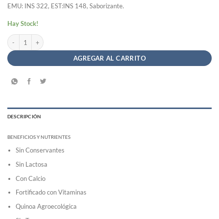
EMU: INS 322, EST:INS 148, Saborizante.
Hay Stock!
Leche de Quinoa Original - Biba x1Lt cantidad
AGREGAR AL CARRITO
DESCRIPCIÓN
BENEFICIOS Y NUTRIENTES
Sin Conservantes
Sin Lactosa
Con Calcio
Fortificado con Vitaminas
Quinoa Agroecológica