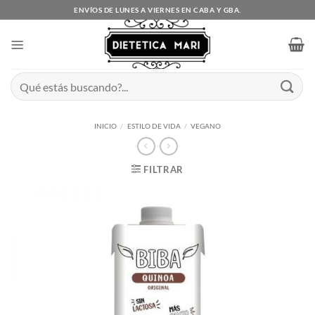
Saltar
ENVÍOS DE LUNES A VIERNES EN CABA Y GBA.
al
contenido
Buscar
por:
INICIO
/
ESTILO DE VIDA
/
VEGANO
FILTRAR