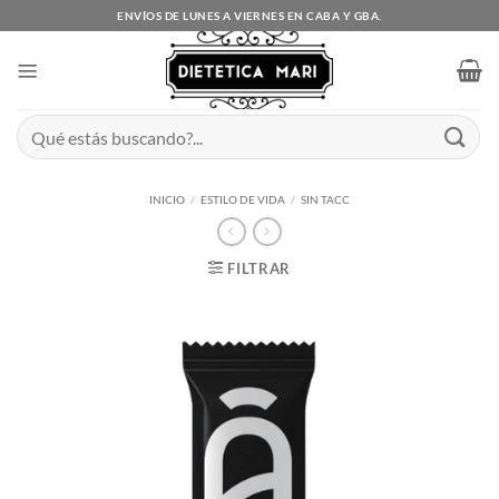
Saltar
ENVÍOS DE LUNES A VIERNES EN CABA Y GBA.
al
contenido
Buscar
por:
INICIO
/
ESTILO DE VIDA
/
SIN TACC
FILTRAR