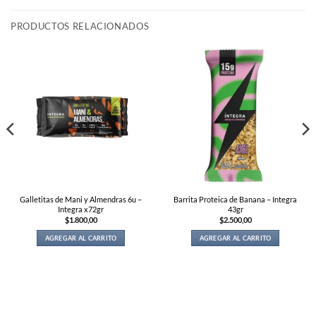
PRODUCTOS RELACIONADOS
Galletitas de Mani y Almendras 6u –
Barrita Proteica de Banana – Integra
Integra x72gr
43gr
$
1.800,00
$
2.500,00
AGREGAR AL CARRITO
AGREGAR AL CARRITO