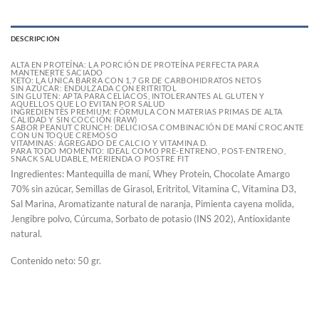
DESCRIPCIÓN
ALTA EN PROTEÍNA: LA PORCIÓN DE PROTEÍNA PERFECTA PARA
MANTENERTE SACIADO
KETO: LA ÚNICA BARRA CON 1,7 GR DE CARBOHIDRATOS NETOS
SIN AZÚCAR: ENDULZADA CON ERITRITOL
SIN GLUTEN: APTA PARA CELÍACOS, INTOLERANTES AL GLUTEN Y
AQUELLOS QUE LO EVITAN POR SALUD
INGREDIENTES PREMIUM: FÓRMULA CON MATERIAS PRIMAS DE ALTA
CALIDAD Y SIN COCCIÓN (RAW)
SABOR PEANUT CRUNCH: DELICIOSA COMBINACIÓN DE MANÍ CROCANTE
CON UN TOQUE CREMOSO
VITAMINAS: AGREGADO DE CALCIO Y VITAMINA D.
PARA TODO MOMENTO: IDEAL COMO PRE-ENTRENO, POST-ENTRENO,
SNACK SALUDABLE, MERIENDA O POSTRE FIT
Ingredientes: Mantequilla de maní, Whey Protein, Chocolate Amargo
70% sin azúcar, Semillas de Girasol, Eritritol, Vitamina C, Vitamina D3,
Sal Marina, Aromatizante natural de naranja, Pimienta cayena molida,
Jengibre polvo, Cúrcuma, Sorbato de potasio (INS 202), Antioxidante
natural.
Contenido neto: 50 gr.