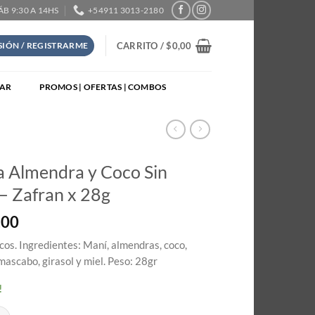
SÁB 9:30 A 14HS
+54911 3013-2180
CARRITO /
$
0,00
ESIÓN / REGISTRARME
TAR
PROMOS | OFERTAS | COMBOS
a Almendra y Coco Sin
– Zafran x 28g
,00
cos. Ingredientes: Maní, almendras, coco,
mascabo, girasol y miel. Peso: 28gr
!
endra y Coco Sin TACC - Zafran x 28g cantidad