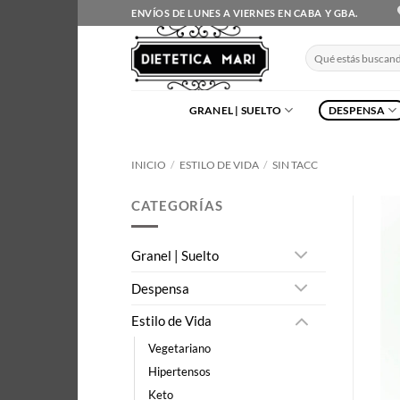
Saltar
ENVÍOS DE LUNES A VIERNES EN CABA Y GBA.
al
contenido
Buscar
por:
GRANEL | SUELTO
DESPENSA
INICIO
/
ESTILO DE VIDA
/
SIN TACC
CATEGORÍAS
Granel | Suelto
Despensa
Estilo de Vida
Vegetariano
Hipertensos
Keto