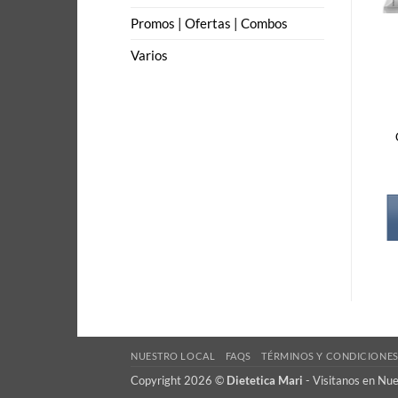
Promos | Ofertas | Combos
Varios
NUESTRO LOCAL
FAQS
TÉRMINOS Y CONDICIONE
Copyright 2026 ©
Dietetica Mari
-
Visitanos en Nu