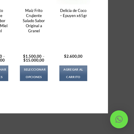
to
Maíz Frito
Delicia de Coco
te
Crujiente
– Epuyen x65gr
bor
Salado Sabor
 Miel
Original a
l
Granel
00
–
$
1.500,00
–
$
2.600,00
Price
Price
,00
$
15.000,00
range:
range:
$1.800,00
$1.500,00
ONAR
SELECCIONAR
AGREGAR AL
through
through
$18.000,00
$15.000,00
ES
OPCIONES
CARRITO
s
This
duct
product
s
has
tiple
multiple
iants.
variants.
e
The
ions
options
y
may
be