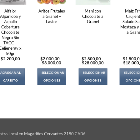
Alfajor
Aritos Frutales
Maní con
Maíz Fri
Algarroba y
a Granel –
Chocolate a
Crujien
Zapallo
Lasfor
Granel
Salado Sa
Cobertura
Mostaza y
Chocolate
a Grane
Negro Sin
TACC –
Celienergy x
50gr
$
2.200,00
$
2.000,00
–
$
2.800,00
–
$
1.800,
Price
Price
$
8.000,00
$
28.000,00
$
18.000
range:
range:
$2.000,00
$2.800,00
AGREGAR AL
SELECCIONAR
SELECCIONAR
SELECCI
through
through
$8.000,00
$28.000,00
CARRITO
OPCIONES
OPCIONES
OPCION
This
This
Thi
product
product
pro
has
has
ha
multiple
multiple
mul
variants.
variants.
var
The
The
Th
options
options
opt
S
may
may
ma
estro Local en Magariños Cervantes 2180 CABA
be
be
be