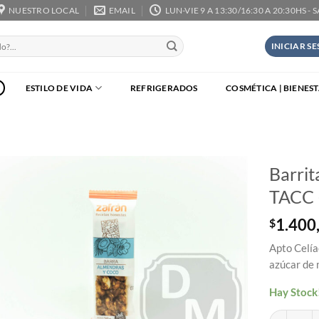
NUESTRO LOCAL
EMAIL
LUN-VIE 9 A 13:30/16:30 A 20:30HS - 
INICIAR S
ESTILO DE VIDA
REFRIGERADOS
COSMÉTICA | BIENES
Barrit
TACC 
1.400
$
Apto Celía
azúcar de 
Hay Stock
Barrita Alm