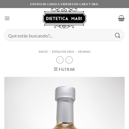
Saltar
ENVÍOS DE LUNES A VIERNES EN CABA Y GBA.
al
contenido
Buscar
por:
INICIO
/
ESTILO DE VIDA
/
VEGANO
FILTRAR