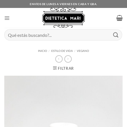
Saltar
ENVÍOS DE LUNES A VIERNES EN CABA Y GBA.
al
contenido
Buscar
por:
INICIO
/
ESTILO DE VIDA
/
VEGANO
FILTRAR