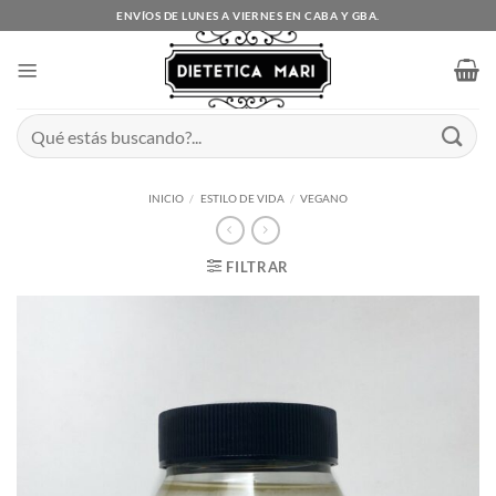
Saltar
ENVÍOS DE LUNES A VIERNES EN CABA Y GBA.
al
contenido
Buscar
por:
INICIO
/
ESTILO DE VIDA
/
VEGANO
FILTRAR