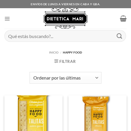
Saltar
ENVÍOS DE LUNES A VIERNES EN CABA Y GBA.
al
contenido
Buscar
por:
INICIO
/
HAPPY FOOD
FILTRAR