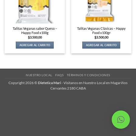
Talitas Veganas sabor Queso –
Talitas Veganas Clásicas – Happy
Happy Food x100g
Food x100gr
$
3.500,00
$
3.500,00
AGREGAR AL CARRITO
AGREGAR AL CARRITO
NUESTRO LOCAL
FAQS
TÉRMINOS Y CONDICIONES
Copyright 2026 ©
Dietetica Mari
-
Visitanos en Nuestro Local en Magariños
Cervantes 2180 CABA